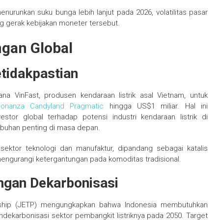
nurunkan suku bunga lebih lanjut pada 2026, volatilitas pasar
g gerak kebijakan moneter tersebut.
ngan Global
etidakpastian
ana VinFast, produsen kendaraan listrik asal Vietnam, untuk
onanza Candyland Pragmatic
hingga US$1 miliar. Hal ini
tor global terhadap potensi industri kendaraan listrik di
mbuhan penting di masa depan.
sektor teknologi dan manufaktur, dipandang sebagai katalis
mengurangi ketergantungan pada komoditas tradisional.
ngan Dekarbonisasi
tnership (JETP) mengungkapkan bahwa Indonesia membutuhkan
ndekarbonisasi sektor pembangkit listriknya pada 2050. Target