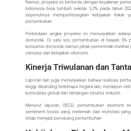
Namun, proyeksi ini berbeda dengan keyakinan peme
Indonesia bisa tumbuh sekitar 5,2% pada tahun 20
sepenuhnya memperhitungkan kebijakan fiskal
pertumbuhan.
Perbedaan angka proyeksi ini menunjukkan adanya
domestik. Di satu sisi, pertumbuhan di bawah 5% b
konsumsi domestik namun pihak pemerintah melihat p
stimulus dan kebijakan ekonomi.
Kinerja Triwulanan dan Tant
Laporan lain juga menunjukkan bahwa realisasi pertu
tinggi dibanding beberapa negara lain, meskipun sekt
komoditas global dan tantangan struktur industri.
Menurut laporan OECD, pertumbuhan ekonomi In
sentiment bisnis yang melemah dan investasi yan
tetap menjadi penopang pertumbuhan.