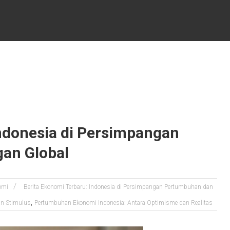
Indonesia di Persimpangan
an Global
omi
Berita Ekonomi Terbaru: Indonesia di Persimpangan Pertumbuhan dan
,
dan Stimulus
Pertumbuhan Ekonomi Indonesia: Antara Optimisme dan Realitas