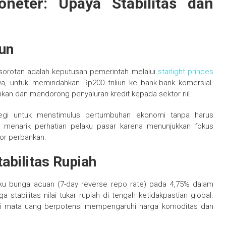
neter: Upaya Stabilitas dan
iun
 sorotan adalah keputusan pemerintah melalui
starlight princes
, untuk memindahkan Rp200 triliun ke bank-bank komersial.
nkan dan mendorong penyaluran kredit kepada sektor riil.
tegi untuk menstimulus pertumbuhan ekonomi tanpa harus
ni menarik perhatian pelaku pasar karena menunjukkan fokus
or perbankan.
abilitas Rupiah
ku bunga acuan (7-day reverse repo rate) pada 4,75% dalam
stabilitas nilai tukar rupiah di tengah ketidakpastian global.
tuasi mata uang berpotensi mempengaruhi harga komoditas dan