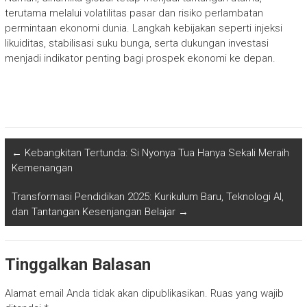
terutama melalui volatilitas pasar dan risiko perlambatan
permintaan ekonomi dunia. Langkah kebijakan seperti injeksi
likuiditas, stabilisasi suku bunga, serta dukungan investasi
menjadi indikator penting bagi prospek ekonomi ke depan.
←
Kebangkitan Tertunda: Si Nyonya Tua Hanya Sekali Meraih
Kemenangan
Transformasi Pendidikan 2025: Kurikulum Baru, Teknologi AI,
dan Tantangan Kesenjangan Belajar
→
Tinggalkan Balasan
Alamat email Anda tidak akan dipublikasikan.
Ruas yang wajib