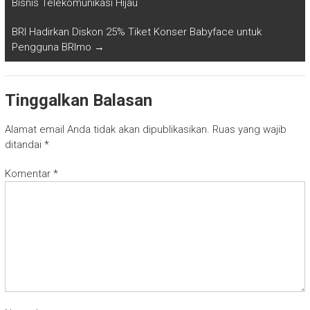
Bisnis Telekomunikasi Hijau
BRI Hadirkan Diskon 25% Tiket Konser Babyface untuk
Pengguna BRImo
→
Tinggalkan Balasan
Alamat email Anda tidak akan dipublikasikan.
Ruas yang wajib
ditandai
*
Komentar
*