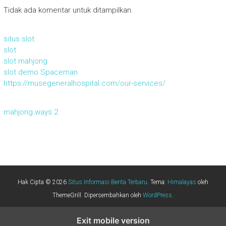
Tidak ada komentar untuk ditampilkan.
situs slot
slot
slot mahjong
slot demo Spaceman
https://musegeneralhospital.com/our-services/
mahjong ways 2
Hak Cipta © 2026
Situs Informasi Berita Terbaru
. Tema:
Himalayas
oleh
ThemeGrill. Dipersembahkan oleh
WordPress
.
Exit mobile version