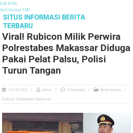
judi bola
slot bonus 100
S
SITUS INFORMASI BERITA
k
TERBARU
i
Viral! Rubicon Milik Perwira
p
t
Polrestabes Makassar Diduga
o
c
Pakai Pelat Palsu, Polisi
o
Turun Tangan
n
t
e
n
13/10/2025
admin
0 Komentar
Berita terbaru
t
Rubicon Polrestabes Makassar