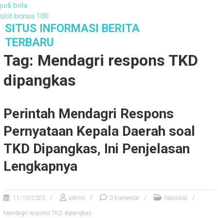
judi bola
slot bonus 100
S
SITUS INFORMASI BERITA
k
TERBARU
i
Tag: Mendagri respons TKD
p
t
dipangkas
o
c
o
Perintah Mendagri Respons
n
t
Pernyataan Kepala Daerah soal
e
n
TKD Dipangkas, Ini Penjelasan
t
Lengkapnya
11/10/2025
admin
0 Komentar
Nasional
Mendagri respons TKD dipangkas