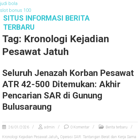
judi bola
slot bonus 100
S
SITUS INFORMASI BERITA
k
TERBARU
i
Tag: Kronologi Kejadian
p
t
Pesawat Jatuh
o
c
o
Seluruh Jenazah Korban Pesawat
n
t
ATR 42-500 Ditemukan: Akhir
e
n
Pencarian SAR di Gunung
t
Bulusaraung
26/01/2026
admin
0 Komentar
Berita terbaru
,
Kronologi Kejadian Pesawat Jatuh
Operasi SAR: Tantangan Berat dan Kerja Sama