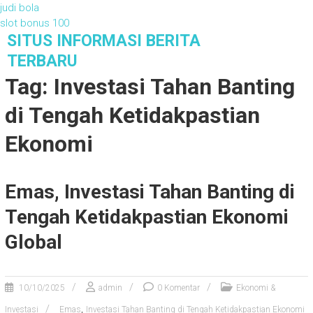
judi bola
slot bonus 100
S
SITUS INFORMASI BERITA
k
TERBARU
i
Tag: Investasi Tahan Banting
p
t
di Tengah Ketidakpastian
o
c
Ekonomi
o
n
t
Emas, Investasi Tahan Banting di
e
n
Tengah Ketidakpastian Ekonomi
t
Global
10/10/2025
admin
0 Komentar
Ekonomi &
,
Investasi
Emas
Investasi Tahan Banting di Tengah Ketidakpastian Ekonomi