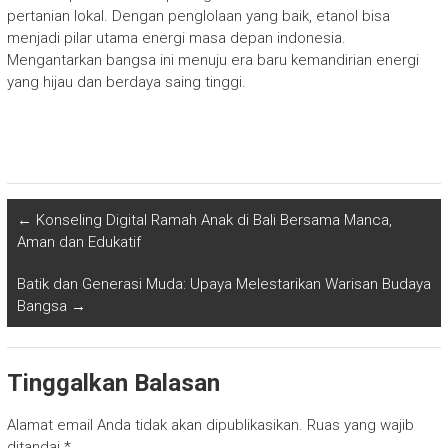
pertanian lokal. Dengan penglolaan yang baik, etanol bisa
menjadi pilar utama energi masa depan indonesia.
Mengantarkan bangsa ini menuju era baru kemandirian energi
yang hijau dan berdaya saing tinggi.
←
Konseling Digital Ramah Anak di Bali Bersama Manca,
Aman dan Edukatif
Batik dan Generasi Muda: Upaya Melestarikan Warisan Budaya
Bangsa
→
Tinggalkan Balasan
Alamat email Anda tidak akan dipublikasikan.
Ruas yang wajib
ditandai
*