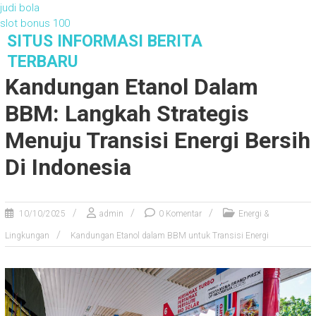
judi bola
slot bonus 100
S
SITUS INFORMASI BERITA
k
TERBARU
i
Kandungan Etanol Dalam
p
t
BBM: Langkah Strategis
o
c
Menuju Transisi Energi Bersih
o
Di Indonesia
n
t
e
n
10/10/2025
admin
0 Komentar
Energi &
t
Lingkungan
Kandungan Etanol dalam BBM untuk Transisi Energi