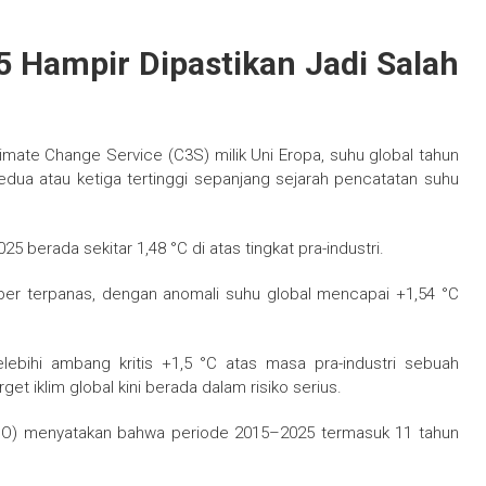
5 Hampir Dipastikan Jadi Salah
imate Change Service (C3S) milik Uni Eropa, suhu global tahun
dua atau ketiga tertinggi sepanjang sejarah pencatatan suhu
5 berada sekitar 1,48 °C di atas tingkat pra-industri.
er terpanas, dengan anomali suhu global mencapai +1,54 °C
elebihi ambang kritis +1,5 °C atas masa pra-industri sebuah
 iklim global kini berada dalam risiko serius.
WMO) menyatakan bahwa periode 2015–2025 termasuk 11 tahun