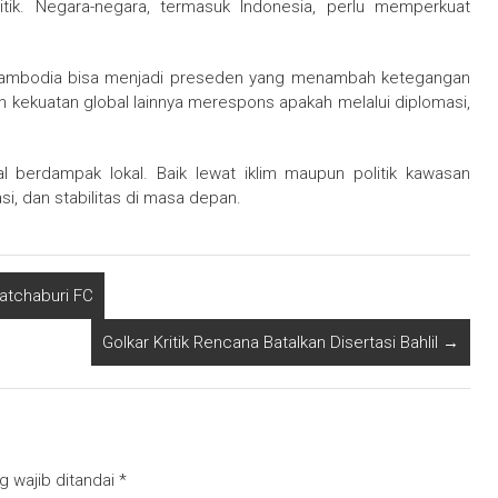
litik. Negara-negara, termasuk Indonesia, perlu memperkuat
nd-Cambodia bisa menjadi preseden yang menambah ketegangan
kekuatan global lainnya merespons apakah melalui diplomasi,
l berdampak lokal. Baik lewat iklim maupun politik kawasan
i, dan stabilitas di masa depan.
Ratchaburi FC
Golkar Kritik Rencana Batalkan Disertasi Bahlil
→
g wajib ditandai
*