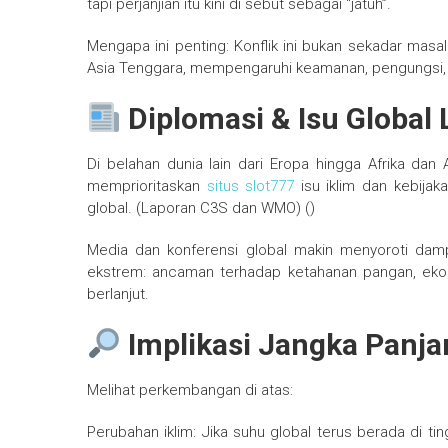
tapi perjanjian itu kini di sebut sebagai “jatuh”.
Mengapa ini penting: Konflik ini bukan sekadar masala
Asia Tenggara, mempengaruhi keamanan, pengungsi, 
Diplomasi & Isu Global 
Di belahan dunia lain dari Eropa hingga Afrika dan 
memprioritaskan
situs slot777
isu iklim dan kebija
global. (Laporan C3S dan WMO) ()
Media dan konferensi global makin menyoroti dam
ekstrem: ancaman terhadap ketahanan pangan, ekono
berlanjut.
Implikasi Jangka Panja
Melihat perkembangan di atas:
Perubahan iklim: Jika suhu global terus berada di ti