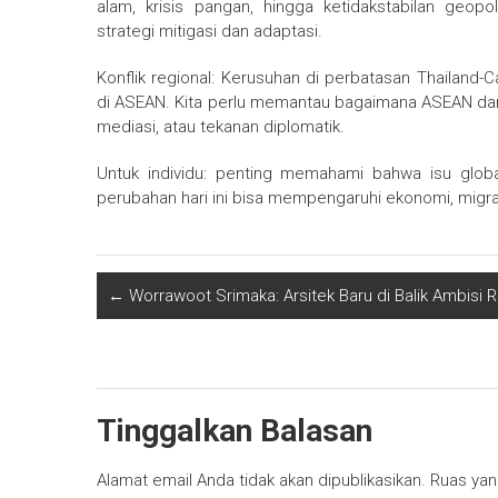
alam, krisis pangan, hingga ketidakstabilan geopo
strategi mitigasi dan adaptasi.
Konflik regional: Kerusuhan di perbatasan Thaila
di ASEAN. Kita perlu memantau bagaimana ASEAN dan 
mediasi, atau tekanan diplomatik.
Untuk individu: penting memahami bahwa isu globa
perubahan hari ini bisa mempengaruhi ekonomi, migras
←
Worrawoot Srimaka: Arsitek Baru di Balik Ambisi 
Tinggalkan Balasan
Alamat email Anda tidak akan dipublikasikan.
Ruas yan