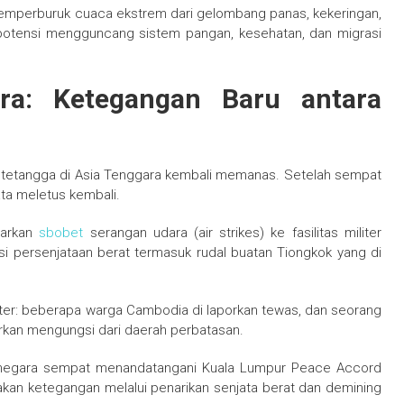
 memperburuk cuaca ekstrem dari gelombang panas, kekeringan,
rpotensi mengguncang sistem pangan, kesehatan, dan migrasi
ra: Ketegangan Baru antara
 tetangga di Asia Tenggara kembali memanas. Setelah sempat
ata meletus kembali.
carkan
sbobet
serangan udara (air strikes) ke fasilitas militer
 persenjataan berat termasuk rudal buatan Tiongkok yang di
militer: beberapa warga Cambodia di laporkan tewas, dan seorang
porkan mengungsi dari daerah perbatasan.
 negara sempat menandatangani Kuala Lumpur Peace Accord
kan ketegangan melalui penarikan senjata berat dan demining