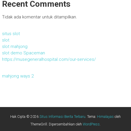
Recent Comments
Tidak ada komentar untuk ditampilkan.
situs slot
slot
slot mahjong
slot demo Spaceman
https://musegeneralhospital.com/our-services/
mahjong ways 2
Hak Cipta © 2026
Situs Informasi Berita Terbaru
. Tema:
Himalayas
oleh
ThemeGrill. Dipersembahkan oleh
WordPress
.