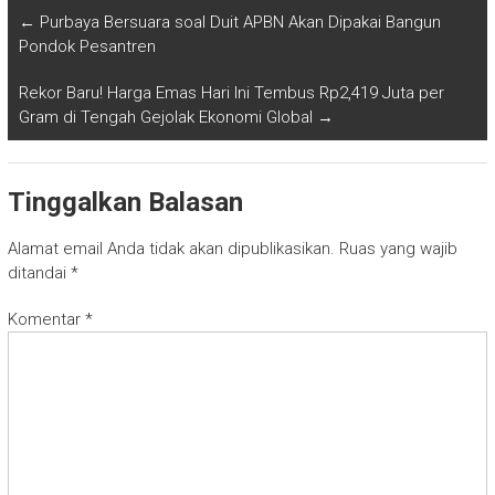
←
Purbaya Bersuara soal Duit APBN Akan Dipakai Bangun
Pondok Pesantren
Rekor Baru! Harga Emas Hari Ini Tembus Rp2,419 Juta per
Gram di Tengah Gejolak Ekonomi Global
→
Tinggalkan Balasan
Alamat email Anda tidak akan dipublikasikan.
Ruas yang wajib
ditandai
*
Komentar
*