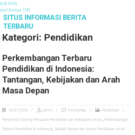
judi bola
slot bonus 100
S
SITUS INFORMASI BERITA
k
TERBARU
i
Kategori: Pendidikan
p
t
o
Perkembangan Terbaru
c
o
Pendidikan di Indonesia:
n
t
Tantangan, Kebijakan dan Arah
e
Masa Depan
n
t
16/01/2026
admin
0 Komentar
Pendidikan
,
Pemerintah Dorong Perluasan Pendidikan dan Kebijakan Umum
Perkembangan
,
Terbaru Pendidikan di Indonesia
Sekolah Rakyat dan Akses Pendidikan untuk