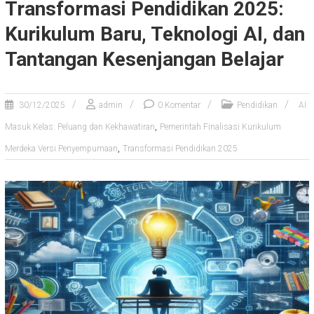
Transformasi Pendidikan 2025:
Kurikulum Baru, Teknologi AI, dan
Tantangan Kesenjangan Belajar
30/12/2025
admin
0 Komentar
Pendidikan
AI
,
Masuk Kelas: Peluang dan Kekhawatiran
Pemerintah Finalisasi Kurikulum
,
Merdeka Versi Penyempurnaan
Transformasi Pendidikan 2025